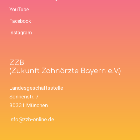
YouTube
Facebook
Instagram
ZZB
(Zukunft Zahnärzte Bayern e.V.)
Landesgeschäftsstelle
Sonnenstr. 7
80331 München
info@zzb-online.de