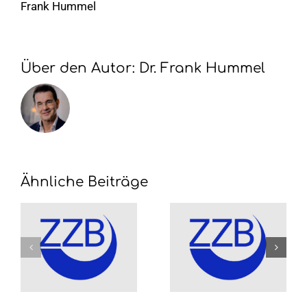
Frank Hummel
Über den Autor:
Dr. Frank Hummel
Ähnliche Beiträge
t
Der
Protokol
erversammlung
neue
der ZZB
Patient
Landesv
heißt
2025