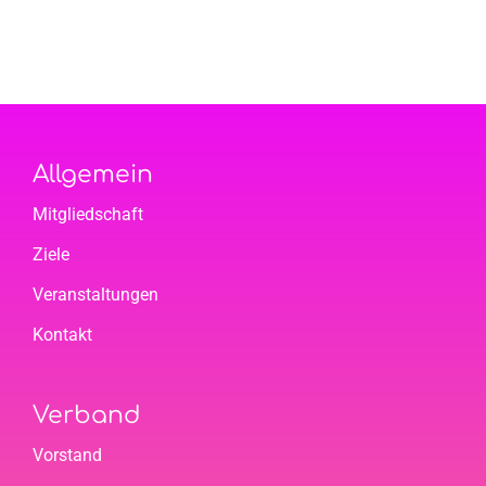
&
„Bildschirm“
25
Allgemein
Mitgliedschaft
Ziele
Veranstaltungen
Kontakt
Verband
Vorstand