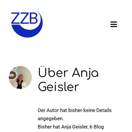
Zum
Inhalt
springen
Toggl
Navig
Home
Ziele
Über
Anja
Verband
Geisler
Ihre Praxis
Der Autor hat bisher keine Details
Veranstaltungen
angegeben.
Bisher hat Anja Geisler, 6 Blog
Kontakt