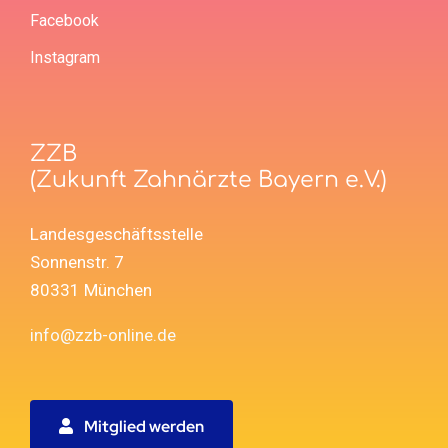
Facebook
Instagram
ZZB
(Zukunft Zahnärzte Bayern e.V.)
Landesgeschäftsstelle
Sonnenstr. 7
80331 München
info@zzb-online.de
Mitglied werden